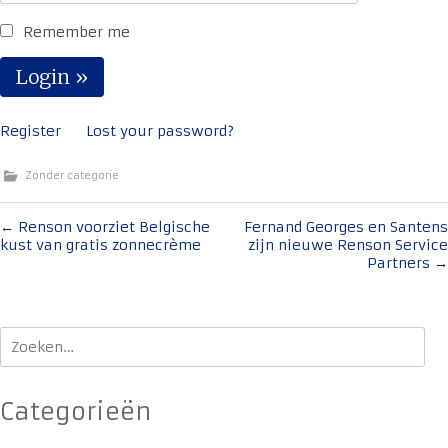
Remember me
Register
Lost your password?
Zonder categorie
Bericht
←
Renson voorziet Belgische
Fernand Georges en Santens
kust van gratis zonnecrème
zijn nieuwe Renson Service
navigatie
Partners
→
Zoeken
naar:
Categorieën