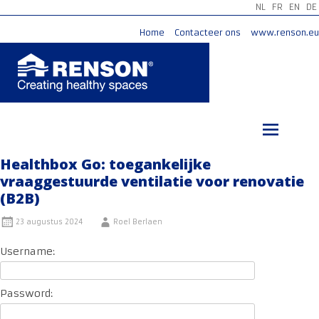
NL
FR
EN
DE
Home
Contacteer ons
www.renson.eu
Ga
naar
de
inhoud
Healthbox Go: toegankelijke
vraaggestuurde ventilatie voor renovatie
(B2B)
23 augustus 2024
Roel Berlaen
Username:
Password: