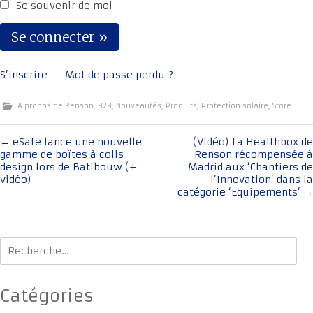
Se souvenir de moi
S’inscrire
Mot de passe perdu ?
A propos de Renson
,
B2B
,
Nouveautés
,
Produits
,
Protection solaire
,
Store
Navigation
←
eSafe lance une nouvelle
(Vidéo) La Healthbox de
gamme de boîtes à colis
Renson récompensée à
de
design lors de Batibouw (+
Madrid aux ‘Chantiers de
l'article
vidéo)
l’Innovation’ dans la
catégorie ‘Equipements’
→
Rechercher :
Catégories