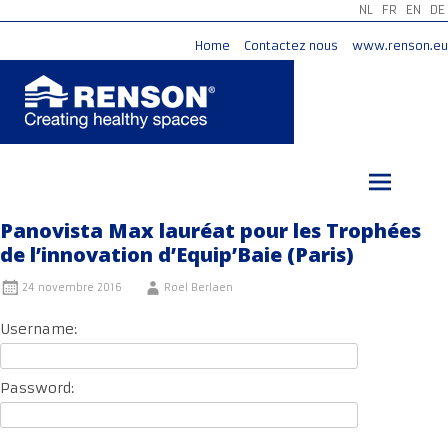
NL
FR
EN
DE
Home
Contactez nous
www.renson.eu
Aller
au
contenu
principal
Panovista Max lauréat pour les Trophées
de l’innovation d’Equip’Baie (Paris)
24 novembre 2016
Roel Berlaen
Username:
Password: