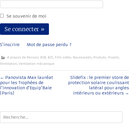
Se souvenir de moi
S’inscrire
Mot de passe perdu ?
A propos de Renson
,
B2B
,
B2C
,
Film vidéo
,
Nouveautés
,
Produits
,
Projets
,
Ventilation
,
Ventilation mécanique
Navigation
←
Panovista Max lauréat
Slidefix : le premier store de
pour les Trophées de
protection solaire coulissant
de
l’innovation d’Equip’Baie
latéral pour angles
l'article
(Paris)
intérieurs ou extérieurs
→
Rechercher :