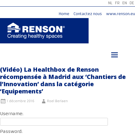
NL
FR
EN
DE
Home
Contactez nous
www.renson.eu
Aller
au
contenu
principal
(Vidéo) La Healthbox de Renson
récompensée à Madrid aux ‘Chantiers de
l’Innovation’ dans la catégorie
‘Equipements’
1 décembre 2016
Roel Berlaen
Username:
Password: