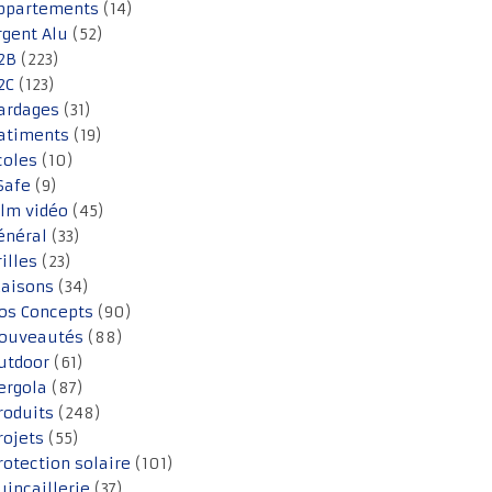
ppartements
(14)
rgent Alu
(52)
2B
(223)
2C
(123)
ardages
(31)
atiments
(19)
coles
(10)
Safe
(9)
ilm vidéo
(45)
énéral
(33)
rilles
(23)
aisons
(34)
os Concepts
(90)
ouveautés
(88)
utdoor
(61)
ergola
(87)
roduits
(248)
rojets
(55)
rotection solaire
(101)
uincaillerie
(37)