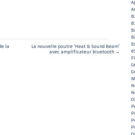
A
A
B
B
B
B
E
de la
La nouvelle poutre ‘Heat & Sound Beam’
e
avec amplificateur bluetooth
→
F
G
G
M
N
N
O
P
P
P
P
Q