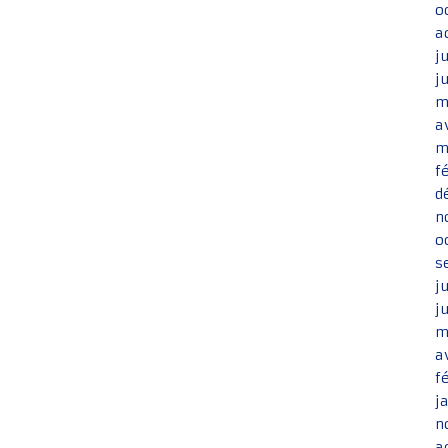
o
a
j
j
m
a
m
f
d
n
o
s
j
j
m
a
f
j
n
a