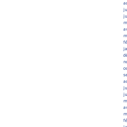
a
j
j
m
a
m
f
j
d
n
o
s
a
j
j
m
a
m
f