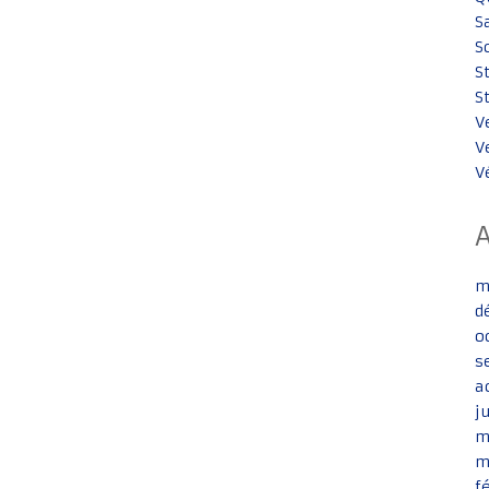
S
S
S
S
V
V
V
m
d
o
s
a
j
m
m
f