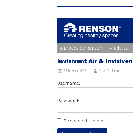
Aller
A propos de Renson
Produits
au
contenu
principal
Invisivent Air & Invisive
23 février 2017
Roel Berlaen
Username:
Password:
Se souvenir de moi