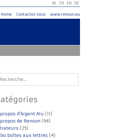
NL
FR
EN
DE
Home
Contactez nous
www.renson.eu
echercher :
Catégories
 propos d'Argent Alu
(11)
 propos de Renson
(94)
érateurs
(25)
lbo boîtes aux lettres
(4)