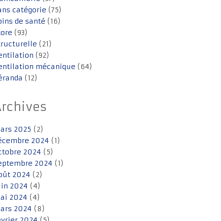
ans catégorie
(75)
oins de santé
(16)
tore
(93)
tructurelle
(21)
entilation
(92)
entilation mécanique
(64)
éranda
(12)
Archives
ars 2025
(2)
écembre 2024
(1)
ctobre 2024
(5)
eptembre 2024
(1)
oût 2024
(2)
uin 2024
(4)
ai 2024
(4)
ars 2024
(8)
évrier 2024
(5)