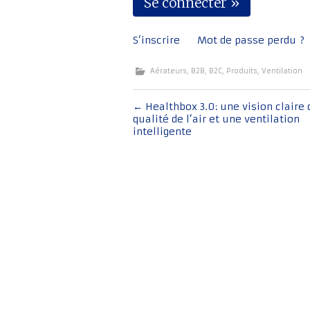
S’inscrire
Mot de passe perdu ?
Aérateurs
,
B2B
,
B2C
,
Produits
,
Ventilation
Navigation
←
Healthbox 3.0: une vision claire 
qualité de l’air et une ventilation
de
intelligente
l'article