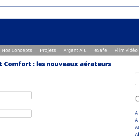
Nos Concepts
Projets
Argent Alu
eSafe
Film vidéo
nt Comfort : les nouveaux aérateurs
R
A
A
A
A