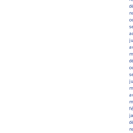
d
n
o
s
a
j
a
m
d
o
s
j
m
a
m
f
j
d
n