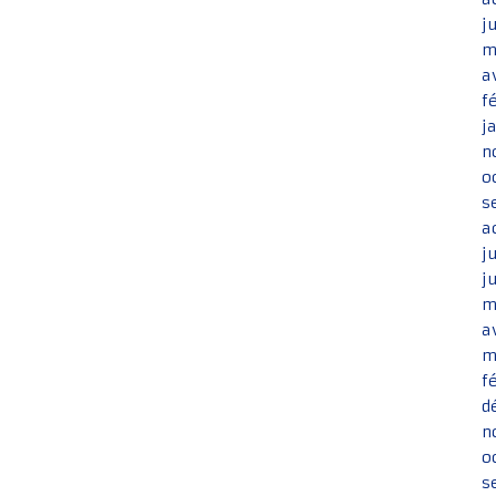
j
m
a
f
j
n
o
s
a
j
j
m
a
m
f
d
n
o
s