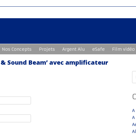
Nos Concepts
Projets
Argent Alu
eSafe
Film vidéo
t & Sound Beam’ avec amplificateur
R
A
A
A
A