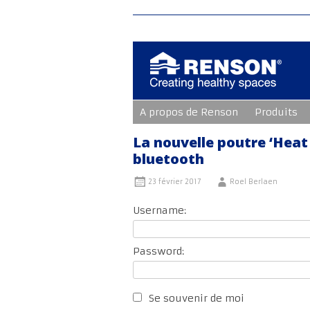
Aller
A propos de Renson
Produits
au
contenu
principal
La nouvelle poutre ‘Hea
bluetooth
23 février 2017
Roel Berlaen
Username:
Password:
Se souvenir de moi