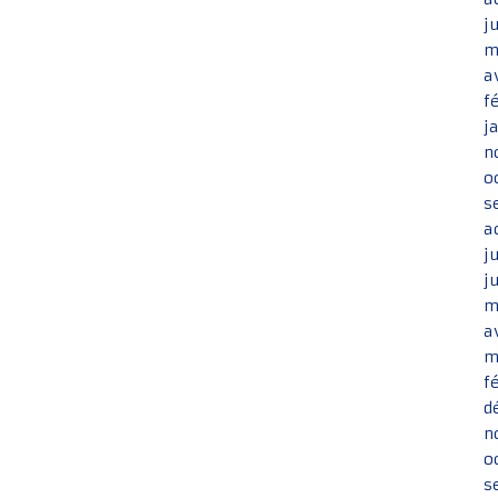
j
m
a
f
j
n
o
s
a
j
j
m
a
m
f
d
n
o
s