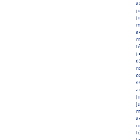
a
j
j
m
a
m
f
j
d
n
o
s
a
j
j
m
a
m
f