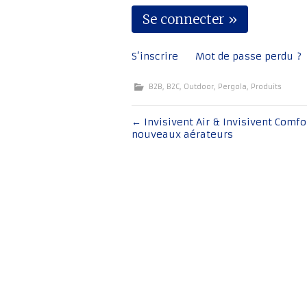
S’inscrire
Mot de passe perdu ?
B2B
,
B2C
,
Outdoor
,
Pergola
,
Produits
Navigation
←
Invisivent Air & Invisivent Comfor
nouveaux aérateurs
de
l'article