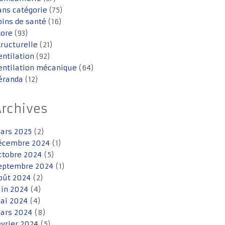
ans catégorie
(75)
oins de santé
(16)
tore
(93)
tructurelle
(21)
entilation
(92)
entilation mécanique
(64)
éranda
(12)
Archives
ars 2025
(2)
écembre 2024
(1)
ctobre 2024
(5)
eptembre 2024
(1)
oût 2024
(2)
uin 2024
(4)
ai 2024
(4)
ars 2024
(8)
évrier 2024
(5)