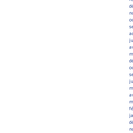
d
n
o
s
a
j
a
m
d
o
s
j
m
a
m
f
j
d
n