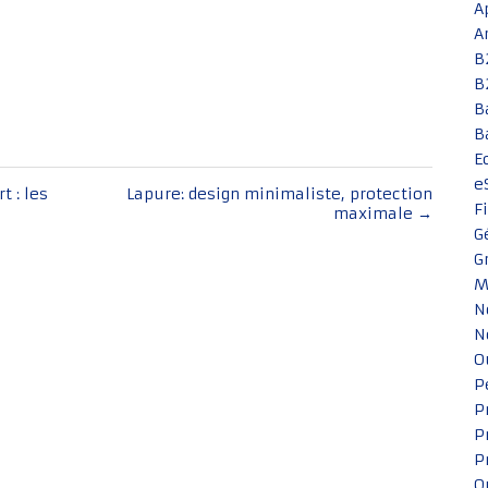
A
A
B
B
B
B
E
e
t : les
Lapure: design minimaliste, protection
F
maximale
→
G
G
M
N
N
O
P
P
P
P
Q