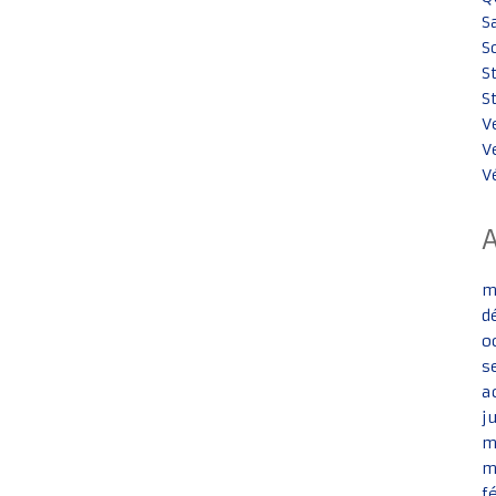
S
S
S
S
V
V
V
m
d
o
s
a
j
m
m
f