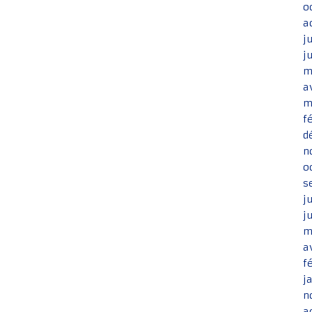
o
a
j
j
m
a
m
f
d
n
o
s
j
j
m
a
f
j
n
a