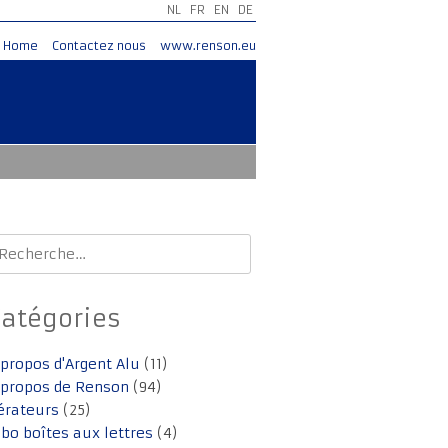
NL
FR
EN
DE
Home
Contactez nous
www.renson.eu
echercher :
Catégories
 propos d'Argent Alu
(11)
 propos de Renson
(94)
érateurs
(25)
lbo boîtes aux lettres
(4)