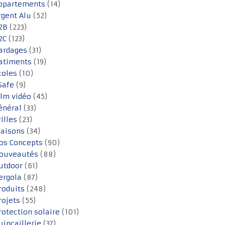
ppartements
(14)
rgent Alu
(52)
2B
(223)
2C
(123)
ardages
(31)
atiments
(19)
coles
(10)
Safe
(9)
ilm vidéo
(45)
énéral
(33)
rilles
(23)
aisons
(34)
os Concepts
(90)
ouveautés
(88)
utdoor
(61)
ergola
(87)
roduits
(248)
rojets
(55)
rotection solaire
(101)
uincaillerie
(37)