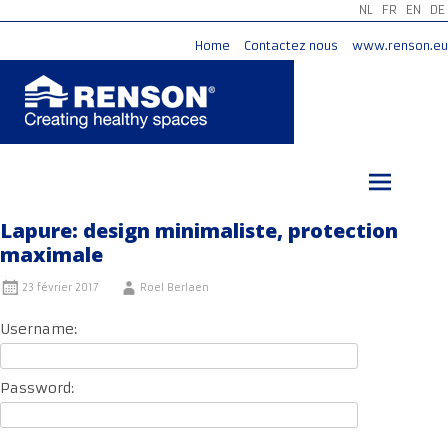
NL
FR
EN
DE
Home
Contactez nous
www.renson.eu
Aller
au
contenu
principal
Lapure: design minimaliste, protection
maximale
23 février 2017
Roel Berlaen
Username:
Password: