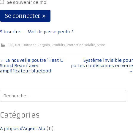
Se souvenir de moi
S’inscrire
Mot de passe perdu ?
B2B
,
B2C
,
Outdoor
,
Pergola
,
Produits
,
Protection solaire
,
Store
Navigation
←
La nouvelle poutre ‘Heat &
Système invisible pour
Sound Beam’ avec
portes coulissantes en verre
de
amplificateur bluetooth
→
l'article
Rechercher :
Catégories
A propos d'Argent Alu
(11)