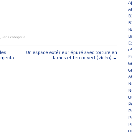
A
A
B
B
B
B
,
Sans catégorie
E
e
les
Un espace extérieur épuré avec toiture en
F
argenta
lames et feu ouvert (vidéo)
→
G
G
M
N
N
O
P
P
P
P
Q