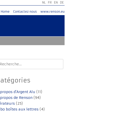
NL
FR
EN
DE
Home
Contactez nous
www.renson.eu
echercher :
Catégories
 propos d'Argent Alu
(11)
 propos de Renson
(94)
érateurs
(25)
lbo boîtes aux lettres
(4)