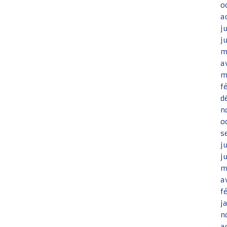
o
a
j
j
m
a
m
f
d
n
o
s
j
j
m
a
f
j
n
a