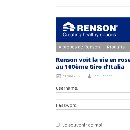
Aller
A propos de Renson
Produits
au
contenu
principal
Renson voit la vie en ros
au 100ème Giro d’Italia
29 mai 2017
Roel Berlaen
Username:
Password:
Se souvenir de moi