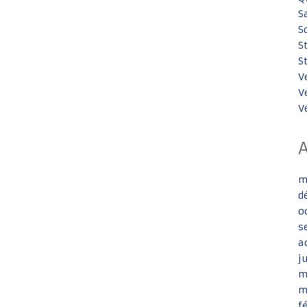
S
S
S
S
V
V
V
m
d
o
s
a
j
m
m
f