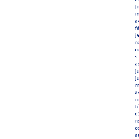
j
m
a
f
j
n
o
s
a
j
j
m
a
m
f
d
n
o
s