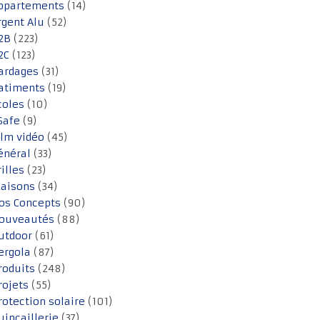
ppartements
(14)
rgent Alu
(52)
2B
(223)
2C
(123)
ardages
(31)
atiments
(19)
coles
(10)
Safe
(9)
ilm vidéo
(45)
énéral
(33)
rilles
(23)
aisons
(34)
os Concepts
(90)
ouveautés
(88)
utdoor
(61)
ergola
(87)
roduits
(248)
rojets
(55)
rotection solaire
(101)
uincaillerie
(37)