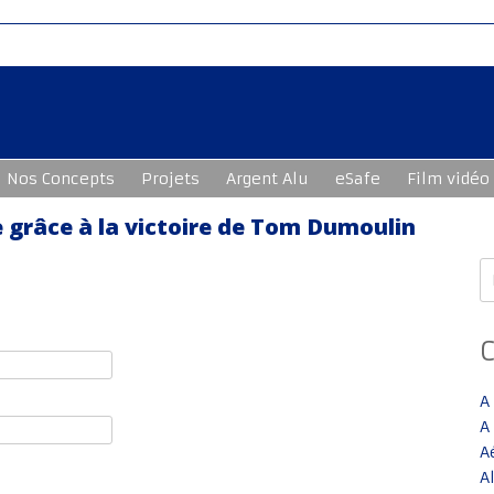
Nos Concepts
Projets
Argent Alu
eSafe
Film vidéo
e grâce à la victoire de Tom Dumoulin
R
A
A
A
A