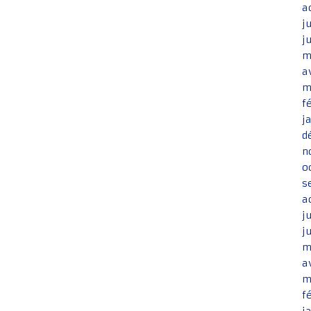
a
j
j
m
a
m
f
j
d
n
o
s
a
j
j
m
a
m
f