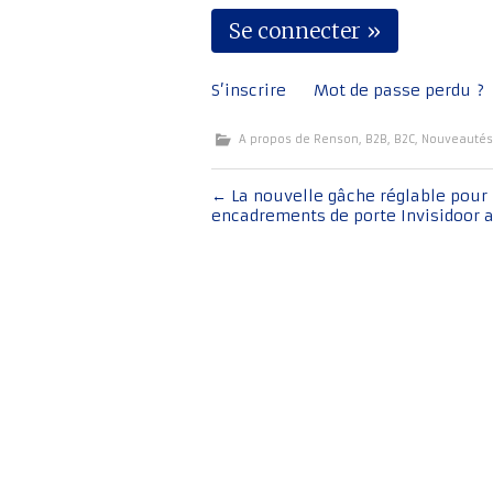
S’inscrire
Mot de passe perdu ?
A propos de Renson
,
B2B
,
B2C
,
Nouveautés
Navigation
←
La nouvelle gâche réglable pour 
encadrements de porte Invisidoor 
de
l'article