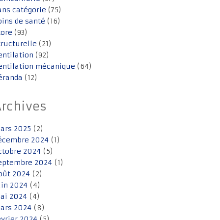
ans catégorie
(75)
oins de santé
(16)
tore
(93)
tructurelle
(21)
entilation
(92)
entilation mécanique
(64)
éranda
(12)
Archives
ars 2025
(2)
écembre 2024
(1)
ctobre 2024
(5)
eptembre 2024
(1)
oût 2024
(2)
uin 2024
(4)
ai 2024
(4)
ars 2024
(8)
évrier 2024
(5)