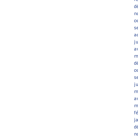
d
n
o
s
a
j
a
m
d
o
s
j
m
a
m
f
j
d
n