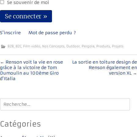
Se souvenir de moi
S’inscrire
Mot de passe perdu ?
B2B
,
B2C
,
Film vidéo
,
Nos Concepts
,
Outdoor
,
Pergola
,
Produits
,
Projets
Navigation
←
Renson voit la vie en rose
La sortie en toiture design de
grâce à la victoire de Tom
Renson également en
de
Dumoulin au 100ème Giro
version XL
→
l'article
d’Italia
Rechercher :
Catégories