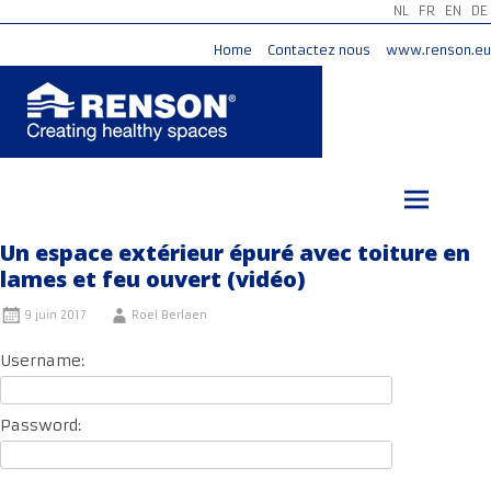
NL
FR
EN
DE
Home
Contactez nous
www.renson.eu
Aller
au
contenu
principal
Un espace extérieur épuré avec toiture en
lames et feu ouvert (vidéo)
9 juin 2017
Roel Berlaen
Username:
Password: