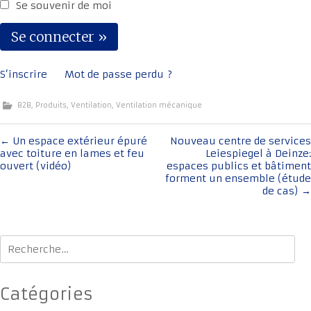
Se souvenir de moi
S’inscrire
Mot de passe perdu ?
B2B
,
Produits
,
Ventilation
,
Ventilation mécanique
Navigation
←
Un espace extérieur épuré
Nouveau centre de services
avec toiture en lames et feu
Leiespiegel à Deinze:
de
ouvert (vidéo)
espaces publics et bâtiment
l'article
forment un ensemble (étude
de cas)
→
Rechercher :
Catégories