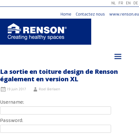
NL
FR
EN
DE
Home
Contactez nous
www.renson.eu
Aller
au
contenu
principal
La sortie en toiture design de Renson
également en version XL
19 juin 2017
Roel Berlaen
Username:
Password: