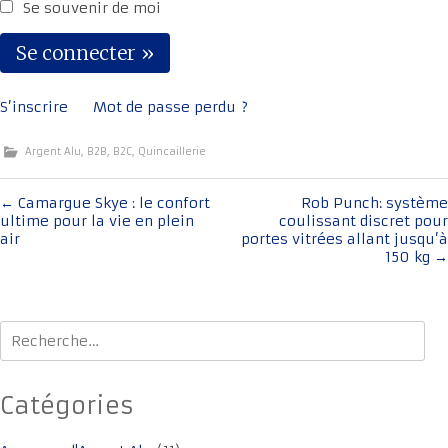
Se souvenir de moi
S’inscrire
Mot de passe perdu ?
Argent Alu
,
B2B
,
B2C
,
Quincaillerie
Navigation
←
Camargue Skye : le confort
Rob Punch: système
ultime pour la vie en plein
coulissant discret pour
de
air
portes vitrées allant jusqu’à
l'article
150 kg
→
Rechercher :
Catégories