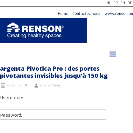
NL
FR
EN
DE
Home
Contactez nous
www.renson.eu
Aller
au
contenu
principal
argenta Pivotica Pro : des portes
pivotantes invisibles jusqu’à 150 kg
28 août 2018
Roel Berlaen
Username:
Password: