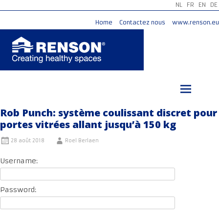
NL
FR
EN
DE
Home
Contactez nous
www.renson.eu
Aller
au
contenu
principal
Rob Punch: système coulissant discret pour
portes vitrées allant jusqu’à 150 kg
28 août 2018
Roel Berlaen
Username:
Password: