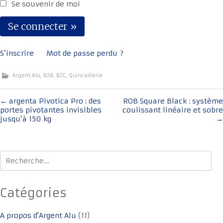
Se souvenir de moi
S’inscrire
Mot de passe perdu ?
Argent Alu
,
B2B
,
B2C
,
Quincaillerie
Navigation
←
argenta Pivotica Pro : des
ROB Square Black : système
portes pivotantes invisibles
coulissant linéaire et sobre
de
jusqu’à 150 kg
→
l'article
Rechercher :
Catégories
A propos d'Argent Alu
(11)