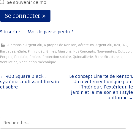
Se souvenir de moi
S’inscrire
Mot de passe perdu ?
A propos d'Argent Alu
,
A propos de Renson
,
Aérateurs
,
Argent Alu
,
B2B
,
B2C
,
Bardages
,
eSafe
,
Film vidéo
,
Grilles
,
Maisons
,
Nos Concepts
,
Nouveautés
,
Outdoor
,
Pergola
,
Produits
,
Projets
,
Protection solaire
,
Quincaillerie
,
Store
,
Structurelle
,
Ventilation
,
Ventilation mécanique
Navigation
←
ROB Square Black :
Le concept Linarte de Renson:
système coulissant linéaire
Un revêtement unique pour
de
et sobre
l’intérieur, l’extérieur, le
l'article
jardin et la maison en 1 style
uniforme
→
Rechercher :