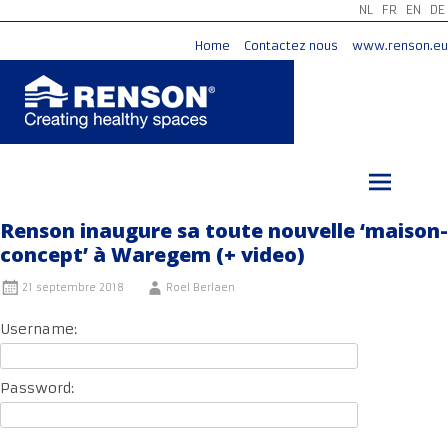
NL
FR
EN
DE
Home
Contactez nous
www.renson.eu
Aller
au
contenu
principal
Renson inaugure sa toute nouvelle ‘maison-
concept’ à Waregem (+ video)
21 septembre 2018
Roel Berlaen
Username:
Password: