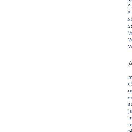
S
S
S
S
V
V
V
m
d
o
s
a
j
m
m
f