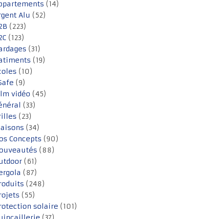
ppartements
(14)
rgent Alu
(52)
2B
(223)
2C
(123)
ardages
(31)
atiments
(19)
coles
(10)
Safe
(9)
ilm vidéo
(45)
énéral
(33)
rilles
(23)
aisons
(34)
os Concepts
(90)
ouveautés
(88)
utdoor
(61)
ergola
(87)
roduits
(248)
rojets
(55)
rotection solaire
(101)
uincaillerie
(37)