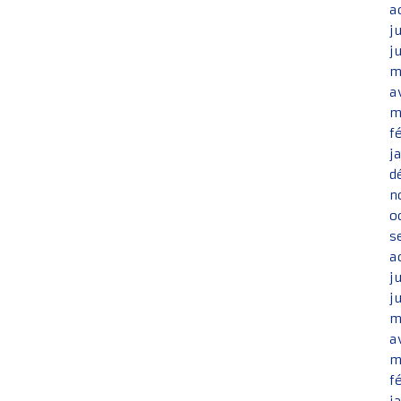
a
j
j
m
a
m
f
j
d
n
o
s
a
j
j
m
a
m
f