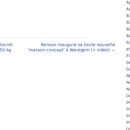
A
A
B
B
B
B
E
iscret
Renson inaugure sa toute nouvelle
e
150 kg
‘maison-concept’ à Waregem (+ video)
→
F
G
G
M
N
N
O
P
P
P
P
Q