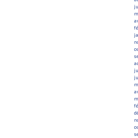
j
m
a
f
j
n
o
s
a
j
j
m
a
m
f
d
n
o
s