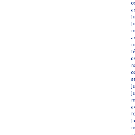
o
a
j
j
m
a
m
f
d
n
o
s
j
j
m
a
f
j
n
a