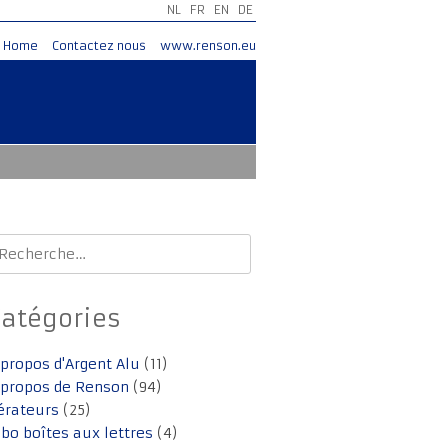
NL
FR
EN
DE
Home
Contactez nous
www.renson.eu
echercher :
Catégories
 propos d'Argent Alu
(11)
 propos de Renson
(94)
érateurs
(25)
lbo boîtes aux lettres
(4)