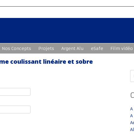
Nos Concepts
Projets
Argent Alu
eSafe
Film vidéo
me coulissant linéaire et sobre
R
A
A
A
A