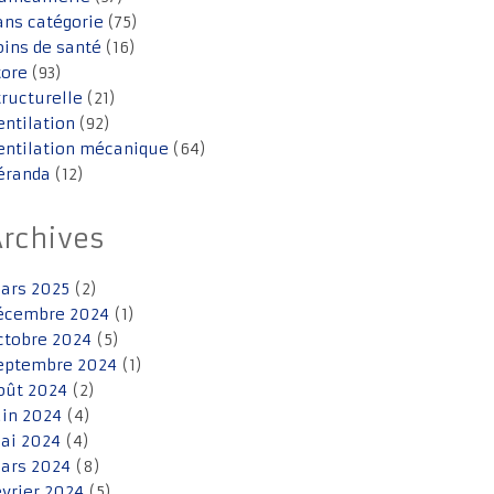
ans catégorie
(75)
oins de santé
(16)
tore
(93)
tructurelle
(21)
entilation
(92)
entilation mécanique
(64)
éranda
(12)
Archives
ars 2025
(2)
écembre 2024
(1)
ctobre 2024
(5)
eptembre 2024
(1)
oût 2024
(2)
uin 2024
(4)
ai 2024
(4)
ars 2024
(8)
évrier 2024
(5)