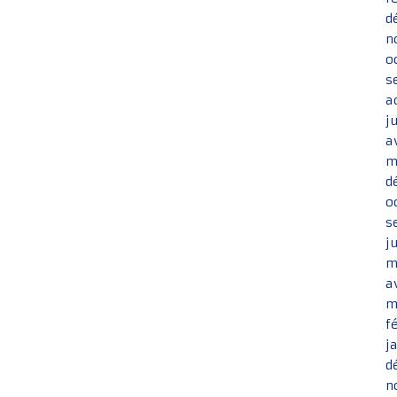
d
n
o
s
a
j
a
m
d
o
s
j
m
a
m
f
j
d
n