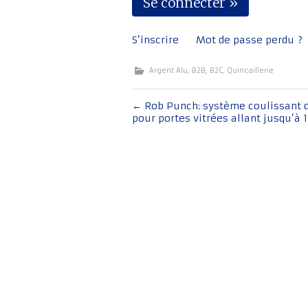
S’inscrire
Mot de passe perdu ?
Argent Alu
,
B2B
,
B2C
,
Quincaillerie
Navigation
←
Rob Punch: système coulissant d
pour portes vitrées allant jusqu’à 
de
l'article