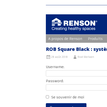
Aller
A propos de Renson
Produits
au
contenu
principal
ROB Square Black : systè
28 août 2018
Roel Berlaen
Username:
Password:
Se souvenir de moi